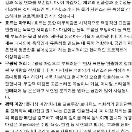
감과 색상 변화를 보존합니다. 이 마감재는 재료의 진품성과 순수성을
강조하는 것이 목표인 벽, 바닥, 조리대 등 돌의 자연스러운 특성을 강
조하려는 프로젝트에 인기가 있습니다.
흐르는 마무리
: 흐르는 듯한 마무리감은 시각적으로 역동적인 표면을
연출하는 독특한 처리입니다. 마감에는 물의 흐름을 모방하여 돌 표면
에 부드러운 물결 모양의 패턴을 생성하는 기술이 포함됩니다. 이 마감
재는 디자인에 움직임과 유동성을 만드는 데 특히 적합하며, 공간에 평
온함과 평온함을 불어넣고자 하는 현대적이고 현대적인 프로젝트에
이상적입니다.
무광택 처리
: 무광택 마감으로 부드러운 무반사 표면을 연출하여 절제
된 우아함을 선사합니다. 이 마감재는 석회암의 자연스러운 색상의 아
름다움을 유지하면서 더욱 차분하고 현대적인 모습을 연출하는 데 적
합합니다. 무광택 마감은 고급스러운 욕실이나 거실, 미니멀 스타일의
인테리어 등 은은하고 세련된 분위기를 원하는 공간에 많이 사용됩니
다.
광택 마감
: 폴리싱 마감 처리로 포르투갈 보티치노 석회석의 천연광택
을 강화하여 매끄럽고 윤기나는 표면을 연출합니다. 이 마감 처리는 돌
의 복잡한 패턴을 강조하고 색상의 깊이를 더욱 돋보이게 합니다. 유광
마감은 고급스러운 주방, 욕실, 현관 등 세련되고 빛나는 효과를 원하
는 고급 인테리어 공간에 주로 사용됩니다. 또한 표면을 더 쉽게 청소