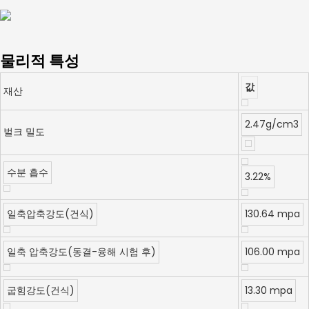
물리적 특성
값
재산
2.47g/cm3
벌크 밀도
수분 흡수
3.22%
일축압축강도(건식)
130.64 mpa
일축 압축강도(동결-융해 시험 후)
106.00 mpa
굽힘강도(건식)
13.30 mpa