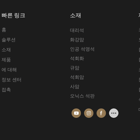
빠른 링크
소재
홈
대리석
솔루션
화강암
인공 석영석
소재
석회화
제품
규암
에 대해
석회암
정보 센터
사암
접촉
오닉스 석판