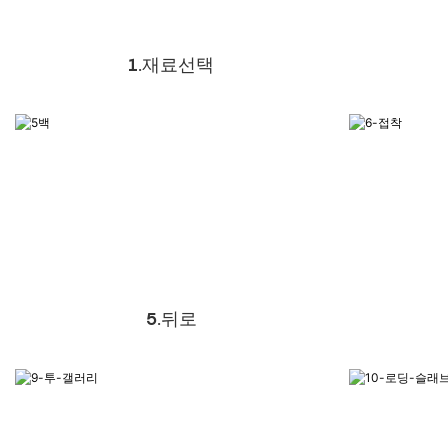
1.재료선택
5.뒤로