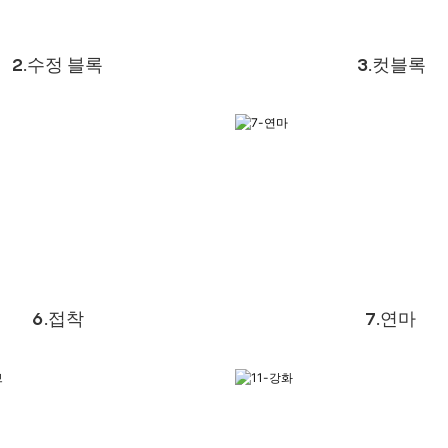
2.수정 블록
3.컷블록
6.접착
7.연마