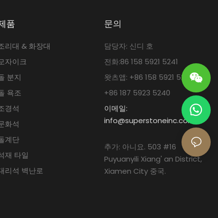
제품
문의
조리대 & 화장대
담당자: 신디 호
모자이크
전화:86 158 5921 5241
돌 분지
왓츠앱: +86 158 5921 5241
돌 욕조
+86 187 5923 5240
조경석
이메일:
info@superstoneinc.com
문화석
돌계단
추가: 아니요. 503 #16
석재 타일
Puyuanyili Xiang' an District,
대리석 벽난로
Xiamen City 중국.