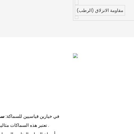
مقاومة الانزلاق (الرطب)
تتوفر ألواح مخزوننا من الحجر الجيري البرتغالي Botticino في خيارين قياسيين للسماكة:
سم.8
. تعتبر هذه السماكات مثال