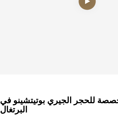
صة للحجر الجيري بوتيتشينو في
البرتغال