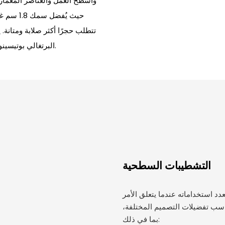
وأسطح العمل والعناصر المعمارية
تتطلب حجرًا أكثر صلابة ومتانة
البرتغالي بوتيسينو تحافظ على أعلى معايير الجودة من حيث المتانة والملمس واتساق اللون.
التشطيبات السطحية
عدد استخداماته عندما يتعلق الأمر
سب تفضيلات التصميم المختلفة،
بما في ذلك: