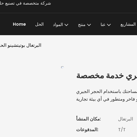
Super Stone - شركة متخصصة في تصنيع حلول المشاريع الحجرية الشاملة وتتمتع بخبرة تزيد عن 20 عامًا
المشاريع
الحل
Home
عنا
منتج
المواد
البرتغال بوتيتشينو ا
لجيري خدمة مخصصة
خدام الحجر الجيري Protugal Botticino المقطوع خصيصًا، والذي يعرض
البرتغال
مكان المنشأ:
T/T
المدفوعات: