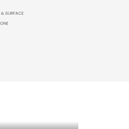
E & SURFACE
TONE