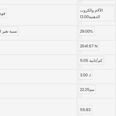
الآلام والكروب
قوة 
الذهنية12.00
29.00%
نسبة تغير الحجم (140 دو
2041.67 N
5.05 كم/ثانية
3.00 J
مم22.25
55.83