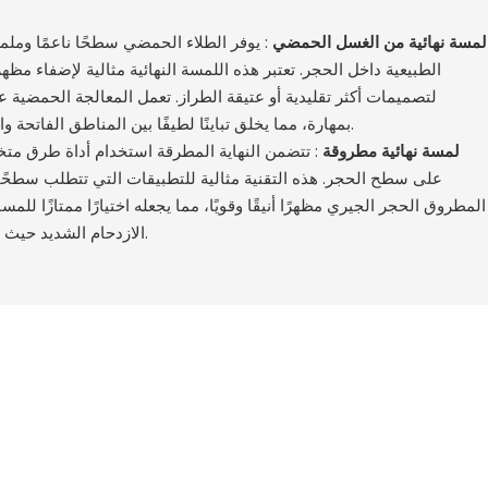
لمسة نهائية من الغسل الحمضي
: يوفر الطلاء الحمضي سطحًا ناعمًا وملم
الطبيعية داخل الحجر. تعتبر هذه اللمسة النهائية مثالية لإضفاء مظهر
لتصميمات أكثر تقليدية أو عتيقة الطراز. تعمل المعالجة الحمضية ع
بمهارة، مما يخلق تباينًا لطيفًا بين المناطق الفاتحة والداكنة، مما يبرز جماله الفطري.
لمسة نهائية مطروقة
: تتضمن النهاية المطرقة استخدام أداة طرق متخ
على سطح الحجر. هذه التقنية مثالية للتطبيقات التي تتطلب سطحًا 
المطروق الحجر الجيري مظهرًا أنيقًا وقويًا، مما يجعله اختيارًا ممتازًا لل
الازدحام الشديد حيث يكون الجمال والمتانة ضروريين.