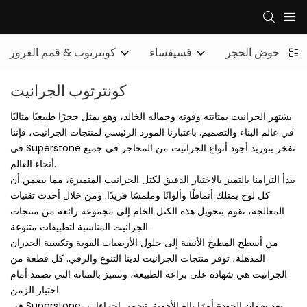
ي
حوض الحجر
فسيفساء
كونترتوب & قمم الغرور
كونترتوب الجرانيت
يشتهر الجرانيت بمتانته وقوته وجماله الخالد، وهو يمثل حجرًا طبيعيًا مثاليًا
في عالم البناء والتصميم. باعتبارنا المورد الرئيسي لمنتجات الجرانيت، فإننا
في Superstone نفخر بتوريد أجود أنواع الجرانيت من المحاجر في جميع
أنحاء العالم.
يبدأ التزامنا بالتميز بالاختيار الدقيق لكتل ​​الجرانيت المتميزة، مما يضمن أن
كل لوح يمتلك أنماطًا وألوانًا وملمسًا فريدًا. ومن خلال أحدث تقنيات
المعالجة، نقوم بتحويل هذه الكتل الخام إلى مجموعة رائعة من منتجات
الجرانيت المناسبة لتطبيقات متنوعة.
من أسطح المطبخ الأنيقة إلى حلول الأرضيات القوية وتكسية الجدران
المذهلة، توفر منتجات الجرانيت لدينا التنوع والرقي. كل قطعة من
الجرانيت هي شهادة على براعة الطبيعة، وتتميز بالمتانة التي تصمد أمام
اختبار الزمن.
في Superstone، يعد ضمان الجودة أمرًا بالغ الأهمية. تضمن إجراءات