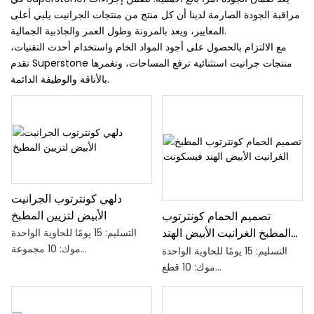
مراقبة الجودة الصارمة لدينا أن كل منتج من منتجات الجرانيت يلبي أعلى
المعايير، ويعد بالمرونة وطول العمر والجاذبية الجمالية.
مع الالتزام بالحصول على أجود المواد الخام واستخدام أحدث التقنيات،
تقدم Superstone منتجات جرانيت استثنائية ترفع المساحات، وتغمرها
بالأناقة والوظيفة الدائمة.
دلهي كونترتوب الجرانيت
الأبيض لتزيين المطبخ
تصميم الحمام كونترتوب
التسليم: 15 يومًا للحاوية الواحدة
المطبخ الغرانيت الأبيض الهند
موك: 10 مجموعة
فيسكونت
التسليم: 15 يومًا للحاوية الواحدة
القدرة على العرض: 500 مجموعة
موك: 10 قطع
/ يوميا
القدرة على العرض: 500 مجموعة
الحزمة: حالات خشبية مدخنة قوية،
/ يوميا
مقاومة للماء & مادة واقية من