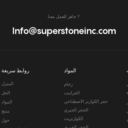
جاهز للعمل معنا？
Info@superstoneinc.com
المواد
روابط سريعة
المنزل
رخام
الجرانيت
الحل
حجر الكوارتز الاصطناعي
المواد
الحجر الجيري
منتج
الكوارتزيت
حول
الحجر الجيري