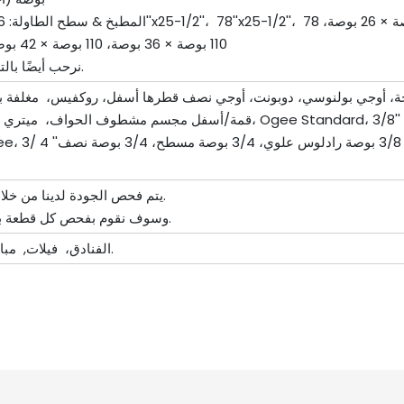
110 بوصة × 36 بوصة، 110 بوصة × 42 بوصة، 110 بوصة × 52 بوصة
نرحب أيضًا بالتصاميم والأبعاد المخصصة.
ستقيمة, 2+2 حافة مستقيمة، حافة مستقيمة لزجة 45 درجة، أوجي بولنوسي، دوبونت، أوجي نصف قطرها أسفل، رو
3/4 Dupont، 3/4''Ogee، 3/ 4 ''كامل بولن
يتم فحص الجودة لدينا من خلال عملية المعالجة بأكملها.
وسوف نقوم بفحص كل قطعة بدقة قبل التعبئة والتغليف.
الفنادق، فيلات, مباني المكاتب, الشقق، إلخ.