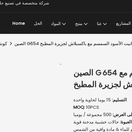
Super Stone - شركة متخصصة في تصنيع حلول المشاريع الحجرية الشاملة وتتمتع بخبرة تزيد عن 20 عامًا
المشاريع
الحل
Home
عنا
منتج
المواد
توب الجرانيت الأسود السمسم مع باكسبلاش لجزيرة المطبخ
كونت
الصين G654 كونترتوب الجرانيت الأسود السمسم مع
ش لجزيرة المطبخ
التسليم:
15 يوما لحاوية واحدة
MOQ:
10PCS
لى العرض:
500 مجموعة / يوميا
العبوة:
حالات خشبية مدخنة قوية
 للماء & مادة واقية من الشمس