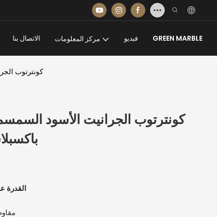
GREEN MARBLE
فيديو
الاتصال بنا
مركز المعلومات
الصين G654 كونتر
باكسبلا
القدرة ع
مقاوم