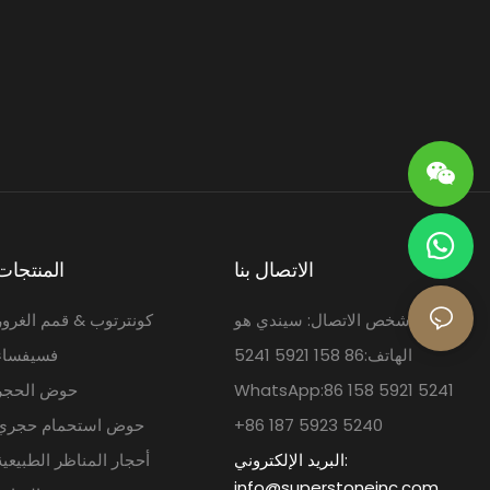
الاتصال بنا
المنتجات
شخص الاتصال: سيندي هو
كونترتوب & قمم الغرور
الهاتف:86 158 5921 5241
فسيفساء
WhatsApp:86 158 5921 5241
حوض الحجر
+86 187 5923 5240
حوض استحمام حجري
البريد الإلكتروني:
أحجار المناظر الطبيعية
info@superstoneinc.com