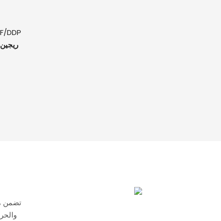
IF/DDP
Pرودوكت Oريجي
تضمن مت
والحرا