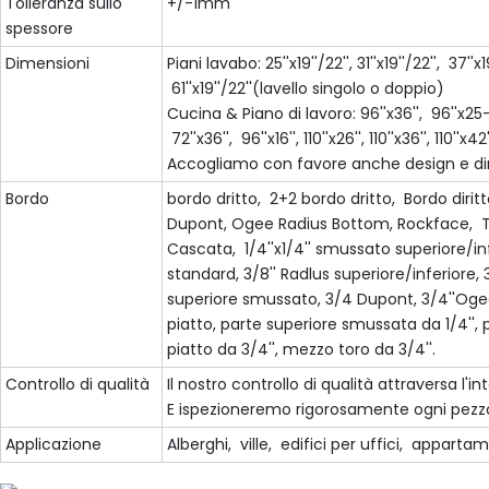
Tolleranza sullo
+/-1mm
spessore
Dimensioni
Piani lavabo: 25''x19''/22'', 31''x19''/22'', 37''x1
61''x19''/22''(lavello singolo o doppio)
Cucina & Piano di lavoro: 96''x36'', 96''x25-1/
72''x36'', 96''x16'', 110''x26'', 110''x36'', 110''x42''
Accogliamo con favore anche design e dim
Bordo
bordo dritto, 2+2 bordo dritto, Bordo dirit
Dupont, Ogee Radius Bottom, Rockface, To
Cascata, 1/4''x1/4'' smussato superiore/i
standard, 3/8'' Radlus superiore/inferiore, 3
superiore smussato, 3/4 Dupont, 3/4''Ogee,
piatto, parte superiore smussata da 1/4'', 
piatto da 3/4'', mezzo toro da 3/4''.
Controllo di qualità
Il nostro controllo di qualità attraversa l'i
E ispezioneremo rigorosamente ogni pezzo
Applicazione
Alberghi, ville, edifici per uffici, appartam