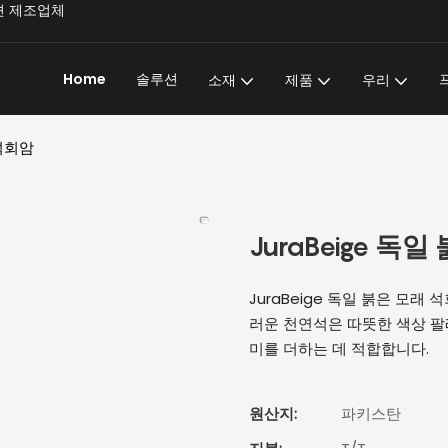
문 솔루션 제조업체
Home
솔루션
소재
제품
우리
 석회암
JuraBeige 독
JuraBeige 독일 붉은 모
러운 천연석은 따뜻한 색상 팔
미를 더하는 데 적합합니다.
원산지:
파키스탄