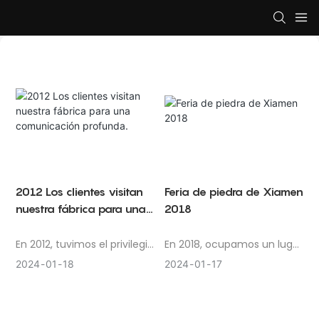
2012 Los clientes visitan
Feria de piedra de Xiamen
nuestra fábrica para una
2018
comunicación profunda.
En 2012, tuvimos el privilegio
En 2018, ocupamos un lugar
de recibir a una delegación
central en la Xiamen Stone
2024
01
18
2024
01
17
de estimados clientes de
Fair, una destacada
los Estados Unidos para un
exposición internacional
profundo intercambio de
que mostró la cima de los