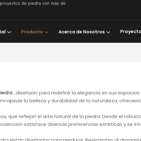
a proyectos de piedra con más de
Proyect
ial
Producto
Acerca de Nosotros
piedra
, diseñado para redefinir la elegancia en sus espacio
encapsule la belleza y durabilidad de la naturaleza, ofreci
, que reflejan el arte natural de la piedra. Desde el robust
ra colección satisface diversas preferencias estéticas y se
iedra están diseñadas para perdurar. Resistentes al desgas