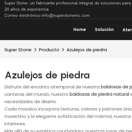
Super Stone: un fabricante profesional integral de soluciones par
20 años de experiencia
Correo electrónico:info@superstoneinc.com
Home
Solución
Ater
Super Stone
Producto
Azulejos de piedra
Azulejos de piedra
Disfrute del encanto atemporal de nuestra
baldosas de 
canteras del mundo, nuestro
baldosas de piedra natural
necesidades de diseño.
Cada mosaico incorpora texturas, colores y patrones únicos
travertino y la elegante sofisticación del mármol, nuest
interiores.
Más allá de su estética cautivadora, nuestras losas de p