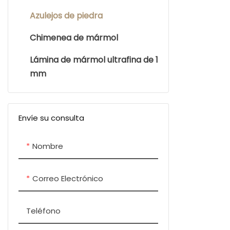
Azulejos de piedra
Mosaico de escamas de
pescado
Chimenea de mármol
Mosaico redondo de centavo
Lámina de mármol ultrafina de 1
mm
Mosaico irregular
Mosaico de linterna
Mosaico triangular
Envíe su consulta
Mosaico octágono
Nombre
Correo Electrónico
Teléfono