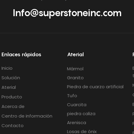
Info@superstoneinc.com
Enlaces rápidos
Aterial
Inicio
Mármol
Solución
Granito
Piedra de cuarzo artificial
Aterial
Tufo
Producto
Cuarcita
Acerca de
piedra caliza
Centro de información
Arenisca
Contacto
Losas de ónix