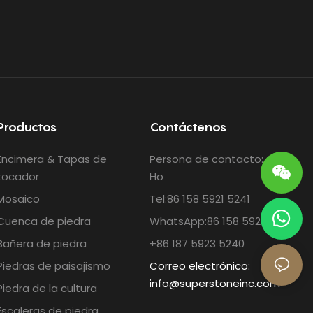
Productos
Contáctenos
Encimera & Tapas de
Persona de contacto: Cindy
tocador
Ho
Mosaico
Tel:86 158 5921 5241
Cuenca de piedra
WhatsApp:86 158 5921 5241
Bañera de piedra
+86 187 5923 5240
Piedras de paisajismo
Correo electrónico:
info@superstoneinc.com
Piedra de la cultura
Escaleras de piedra