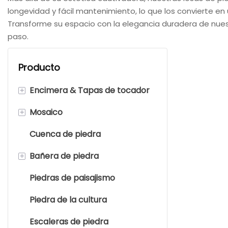
longevidad y fácil mantenimiento, lo que los convierte en
Transforme su espacio con la elegancia duradera de nuestr
paso.
Producto
+
Encimera & Tapas de tocador
+
Mosaico
Encimera de mármol
Cuenca de piedra
Encimera de cuarzo
Mosaico de espiga
+
Bañera de piedra
Encimera de granito
Azulejos de mosaico de pilar
Piedras de paisajismo
Mosaico de tira/rectángulo
Bañera de piedra
Piedra de la cultura
Mosaico cuadrado
Escaleras de piedra
Mosaico hexagonal