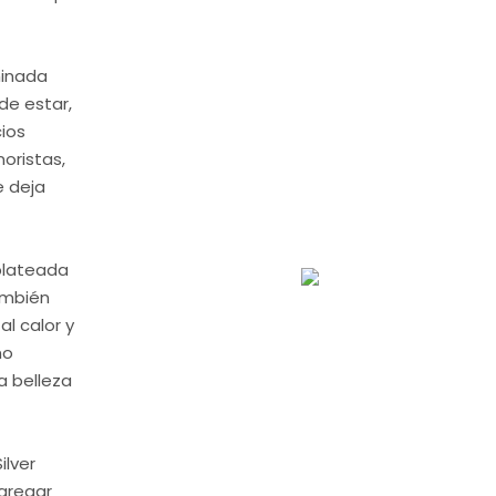
minada
de estar,
ios
oristas,
e deja
plateada
ambién
al calor y
mo
a belleza
ilver
agregar