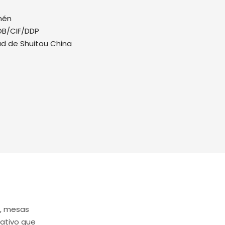
mén
B/CIF/DDP
d de Shuitou China
d, mesas
mativo que