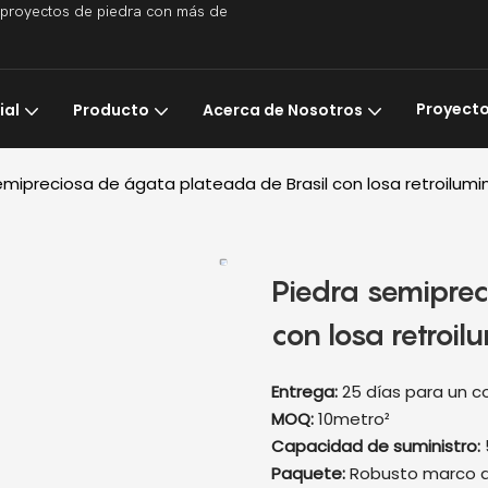
a proyectos de piedra con más de
Proyect
ial
Producto
Acerca de Nosotros
emipreciosa de ágata plateada de Brasil con losa retroilum
Piedra semiprec
con losa retroi
Entrega:
25 días para un 
MOQ:
10metro²
Capacidad de suministro:
Paquete:
Robusto marco d