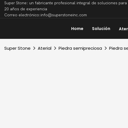
Super Stone: un fabricante profesional integral de soluciones par
20 años de experiencia
Correo electrónico:info@superstoneinc.com
Home
Solución
Ater
Super Stone
Aterial
Piedra semipreciosa
Piedra s