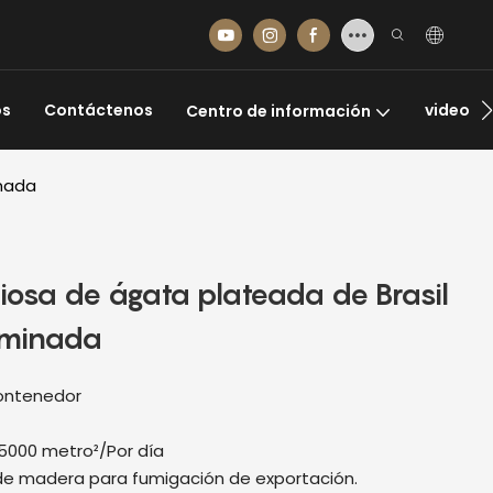
os
Contáctenos
video
Centro de información
inada
iosa de ágata plateada de Brasil
luminada
contenedor
5000 metro²/Por día
e madera para fumigación de exportación.