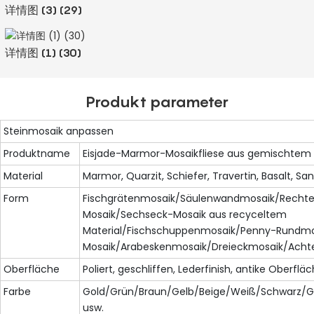
详情图 (3) (29)
详情图 (1) (30)
Produkt parameter
Steinmosaik anpassen
Produktname
Eisjade-Marmor-Mosaikfliese aus gemischtem 
Material
Marmor, Quarzit, Schiefer, Travertin, Basalt, Sa
Form
Fischgrätenmosaik/Säulenwandmosaik/Rechte
Mosaik/Sechseck-Mosaik aus recyceltem
Material/Fischschuppenmosaik/Penny-Rundm
Mosaik/Arabeskenmosaik/Dreieckmosaik/Acht
Oberfläche
Poliert, geschliffen, Lederfinish, antike Oberflä
Farbe
Gold/Grün/Braun/Gelb/Beige/Weiß/Schwarz/Gr
usw.