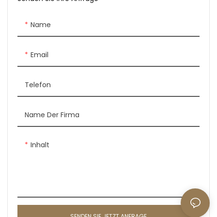
Paket: Starke, begaste
Paket: Starke, begaste
Holzkisten
Holzkisten
Name
Wasserdichtes &
Wasserdichtes &
Sonnenschutzmaterial
Sonnenschutzmaterial
Zahlungsbedingung: TT
Zahlungsbedingung: TT
Email
Fob-Hafen: Xiamen-Hafen
Fob-Hafen: Xiamen-Hafen
Handelsbedingung:
Handelsbedingung:
Telefon
EXW/FOB/CIF/DDP
EXW/FOB/CIF/DDP
Produktherkunft: Stadt
Produktherkunft: Stadt
Shuitou, China
Shuitou, China
Name Der Firma
Marke: Superstone
Marke: Superstone
Inhalt
SENDEN SIE JETZT ANFRAGE