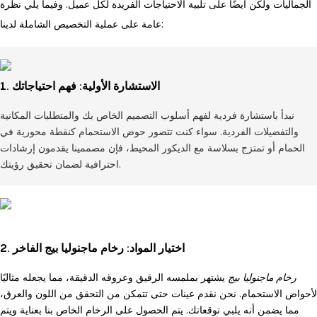
الجماليات ولكن أيضًا على تلبية الاحتياجات الفريدة لكل عميل. وفيما يلي نظرة
عامة على عملية التخصيص الشاملة لدينا:
1. الاستشارة الأولية: فهم احتياجاتك
نبدأ باستشارة فردية لفهم أسلوب التصميم الخاص بك والمتطلبات المكانية
والتفضيلات الفردية. سواء كنت تتصور حوض الاستحمام كنقطة محورية في
الحمام أو تمتزج بسلاسة مع الديكور المحيط، فإن مصممينا يقدمون إرشادات
احترافية لضمان تحقيق رؤيتك.
2. اختيار المواد: رخام ماجنوليا بيج الفاخر
رخام ماجنوليا بيج
يشتهر بملمسه الرقيق وعروقه الدقيقة، مما يجعله مثاليًا
لأحواض الاستحمام. نحن نقدم عينات حتى تتمكن من التحقق من اللون والعرق،
مما يضمن أنه يلبي توقعاتك. يتم الحصول على الرخام الخاص بنا بعناية ويتم