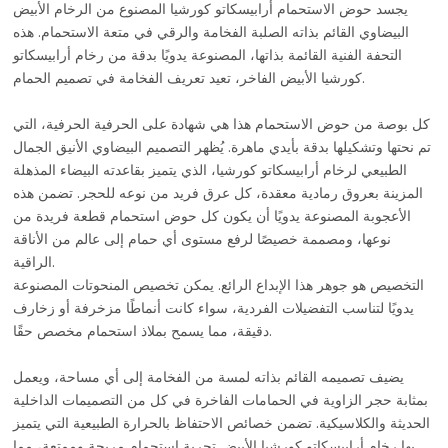
يجسد حوض الاستحمام أرابيسكاتو كورشيا المصنوع من الرخام الأبيض
البيضاوي القائم بذاته الصلبة الفخامة والرقي في متعة الاستحمام. هذه
التحفة الفنية القائمة بذاتها، المصنوعة يدويًا بدقة من رخام أرابيسكاتو
كورشيا الأبيض الفاخر، تعيد تعريف الفخامة في تصميم الحمام.
كل بوصة من حوض الاستحمام هذا هي شهادة على الحرفية الحرفية، التي
تم نحتها وتشكيلها بدقة بأيدي ماهرة. يُظهر التصميم البيضاوي الأنيق الجمال
الطبيعي لرخام أرابيسكاتو كورشيا، الذي يتميز بقاعدته البيضاء المذهلة
المزينة بعروق رمادية معقدة، كل عرق فريد من نوعه للحجر. تضمن هذه
الأعجوبة المصنوعة يدويًا أن يكون كل حوض استحمام قطعة فريدة من
نوعها، ومصممة خصيصًا لرفع مستوى أي حمام إلى عالم من الأناقة
الراقية.
التخصيص هو جوهر هذا الإبداع الرائع. يمكن تخصيص المنحوتات المصنوعة
يدويًا لتناسب التفضيلات الفردية، سواء كانت أنماطًا مزخرفة أو زخارف
دقيقة، مما يسمح بملاذ استحمام مخصص حقًا.
يضيف تصميمه القائم بذاته لمسة من الفخامة إلى أي مساحة، ويعمل
بمثابة حجر الزاوية في الحمامات الفاخرة في كل من التصميمات الداخلية
الحديثة والكلاسيكية. تضمن خصائص الاحتفاظ بالحرارة الطبيعية التي يتميز
بها رخام أرابيسكاتو كورشيا الأبيض تجربة استحمام مريحة وممتعة، مما