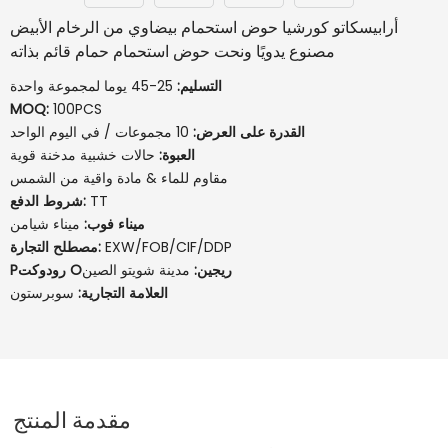
أرابيسكاتو كورشيا حوض استحمام بيضاوي من الرخام الأبيض
مصنوع يدويًا ونحت حوض استحمام حمام قائم بذاته
التسليم:
25-45 يوما لمجموعة واحدة
MOQ:
100PCS
القدرة على العرض:
10 مجموعات / في اليوم الواحد
العبوة:
حالات خشبية مدخنة قوية
مقاوم للماء & مادة واقية من الشمس
TT
شروط الدفع:
ميناء فوب:
ميناء شيامن
EXW/FOB/CIF/DDP
مصطلح التجارة:
Pرودوكت Oريجين:
مدينة شويتو الصين
العلامة التجارية:
سوبرستون
مقدمة المنتج