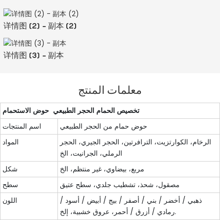
详情图 (2) - 副本 (2)
详情图 (3) - 副本
معلمات المنتج
تخصيص الحمام الحجر الطبيعي حوض الاستحمام
حوض حمام من الحجر الطبيعي
اسم المنتجات
الرخام، الكوارتزيت، الترافرتين، الحجر الجيري، الحجر
المواد
الرملي، الجرانيت، الخ
مربع، بيضاوي، غير منتظم، الخ
شكل
مصقول، شحذ، تشطيب جلدي، سطح عتيق
سطح
ذهبي / أخضر / بني / أصفر / بيج / أبيض / أسود /
اللون
رمادي / أزرق / أحمر، عروق خشبية، إلخ.