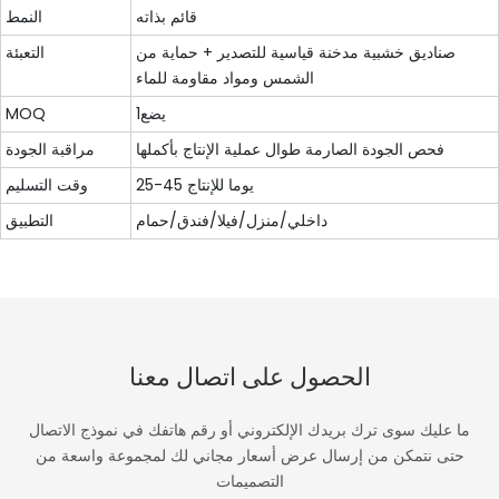
قائم بذاته
النمط
صناديق خشبية مدخنة قياسية للتصدير + حماية من
التعبئة
الشمس ومواد مقاومة للماء
يضع1
MOQ
فحص الجودة الصارمة طوال عملية الإنتاج بأكملها
مراقبة الجودة
25-45 يوما للإنتاج
وقت التسليم
داخلي/منزل/فيلا/فندق/حمام
التطبيق
الحصول على اتصال معنا
ما عليك سوى ترك بريدك الإلكتروني أو رقم هاتفك في نموذج الاتصال
حتى نتمكن من إرسال عرض أسعار مجاني لك لمجموعة واسعة من
التصميمات