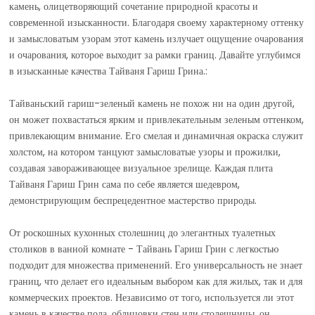
камень, олицетворяющий сочетание природной красоты и
современной изысканности. Благодаря своему характерному оттенку
и замысловатым узорам этот камень излучает ощущение очарования
и очарования, которое выходит за рамки границ. Давайте углубимся
в изысканные качества Тайваня Гариш Грина.:
Тайваньский гариш-зеленый камень не похож ни на один другой,
он может похвастаться ярким и привлекательным зеленым оттенком,
привлекающим внимание. Его смелая и динамичная окраска служит
холстом, на котором танцуют замысловатые узоры и прожилки,
создавая завораживающее визуальное зрелище. Каждая плита
Тайваня Гариш Грин сама по себе является шедевром,
демонстрирующим беспрецедентное мастерство природы.
От роскошных кухонных столешниц до элегантных туалетных
столиков в ванной комнате - Тайвань Гариш Грин с легкостью
подходит для множества применений. Его универсальность не знает
границ, что делает его идеальным выбором как для жилых, так и для
коммерческих проектов. Независимо от того, используется ли этот
камень в качестве пола, облицовки стен или столешницы, он