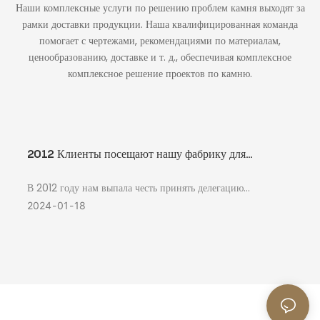
Наши комплексные услуги по решению проблем камня выходят за
рамки доставки продукции. Наша квалифицированная команда
помогает с чертежами, рекомендациями по материалам,
ценообразованию, доставке и т. д., обеспечивая комплексное
комплексное решение проектов по камню.
2012 Клиенты посещают нашу фабрику для
углубленного общения.
В 2012 году нам выпала честь принять делегацию
уважаемых клиентов из США для углубленного
2024
01
18
сотрудничества на нашем заводе по производству камня.
Это взаимодействие вышло за рамки простых деловых
дискуссий и заложило прочную основу для значимого и
долгосрочного партнерства.