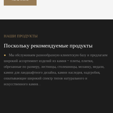
НАШИ ПРОДУКТЫ
Поскольку рекомендуемые продукты
●
Мы обслуживаем разнообразную клиентскую базу и предлагаем
широкий ассортимент изделий из камня - плиты, плитки,
обрезанные по размеру, лестницы, столешницы, мозаику, медали,
камни для ландшафтного дизайна, камни наследия, надгробия,
охватывающие широкий спектр типов натурального и
искусственного камня. .