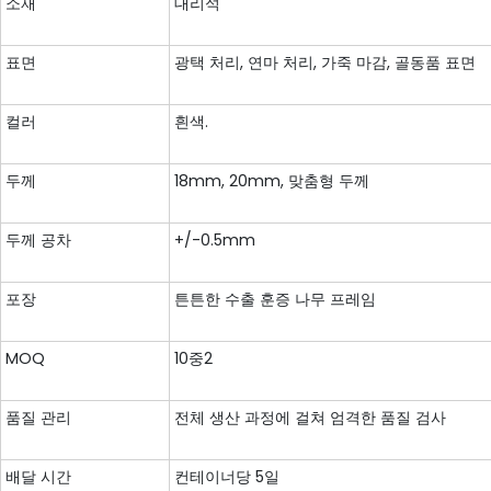
소재
대리석
표면
광택 처리, 연마 처리, 가죽 마감, 골동품 표면
컬러
흰색.
두께
18mm, 20mm, 맞춤형 두께
두께 공차
+/-0.5mm
포장
튼튼한 수출 훈증 나무 프레임
MOQ
10중2
품질 관리
전체 생산 과정에 걸쳐 엄격한 품질 검사
배달 시간
컨테이너당 5일