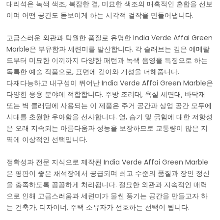
대리석은 녹색 ​​색조, 복잡한 결, 미묘한 색조의 매혹적인 혼합을 선보
이며 어떤 공간도 돋보이게 하는 시각적 걸작을 만들어냅니다.
고급스러운 외관과 탁월한 품질로 유명한 India Verde Affai Green
Marble은 부유함과 세련미를 발산합니다. 각 슬래브는 깊은 에메랄
드부터 미묘한 이끼까지 다양한 패턴과 녹색 음영을 특징으로 하는
독특한 예술 작품으로, 표면에 깊이와 개성을 더해줍니다.
다재다능하고 내구성이 뛰어난 India Verde Affai Green Marble은
다양한 응용 분야에 적합합니다. 주방 조리대, 욕실 세면대, 바닥재
또는 벽 클래딩에 사용되는 이 제품은 주거 공간과 상업 공간 모두에
시대를 초월한 우아함을 선사합니다. 열, 습기 및 긁힘에 대한 저항성
은 오래 지속되는 아름다움과 성능을 보장하므로 교통량이 많은 지
역에 이상적인 선택입니다.
정확성과 전문 지식으로 제작된 India Verde Affai Green Marble
은 평판이 좋은 채석장에서 공급되며 최고 수준의 품질과 장인 정신
을 충족하도록 꼼꼼하게 처리됩니다. 절묘한 외관과 지속적인 매력
으로 인해 고급스러움과 세련미가 물씬 풍기는 공간을 만들고자 하
는 건축가, 디자이너, 주택 소유자가 선호하는 선택이 됩니다.