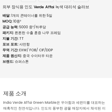
외부 장식용 인도 Verde Affai 녹색 대리석 슬라브
배달:
1개의 콘테이너를 위한 5일
MOQ:
10중²
공급 능력:
5000 중²/하루당
패키지:
튼튼한 수출 훈증 나무 프레임
지불 기간:
TT
포브 포트:
샤먼항
무역 기간:
EXW/ FOB/ CIF/DDP
제품 원산지:
중국 수이터우 타운
브랜드:
슈퍼스톤
제품 소개
India Verde Affai Green Marble은 우아함과 세련미를 대표하는
매혹적인 천연석입니다. 인도의 풍부한 광물 매장지에서 채석된 이