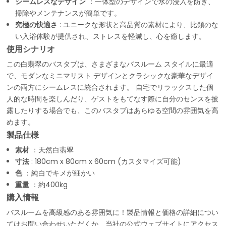
シームレスなデザイン
：一体型のデザインで水の浸入を防ぎ、
掃除やメンテナンスが簡単です。
究極の快適さ
: ユニークな形状と高品質の素材により、比類のな
い入浴体験が提供され、ストレスを軽減し、心を癒します。
使用シナリオ
この白翡翠のバスタブは、さまざまなバスルーム スタイルに最適
で、モダンなミニマリスト デザインとクラシックな豪華なデザイ
ンの両方にシームレスに統合されます。 自宅でリラックスした個
人的な時間を楽しんだり、ゲストをもてなす際に自分のセンスを披
露したりする場合でも、このバスタブはあらゆる空間の雰囲気を高
めます。
製品仕様
素材
：天然白翡翠
寸法
: 180cm x 80cm x 60cm (カスタマイズ可能)
色
：純白でキメが細かい
重量
：約400kg
購入情報
バスルームを高級感のある雰囲気に！製品情報と価格の詳細につい
てはお問い合わせいただくか、当社の公式ウェブサイトにアクセス