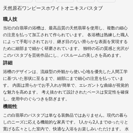
天然原石ワンピースホワイトオニキスバスタブ
職人技
当社の白翡翠の浴槽は、最高品質の天然翡翠を使用し、複数の細心
の注意を払って加工されて作られています。 各浴槽は熟練した職人
によって手彫りされており、継ぎ目のない滑らかな表面を実現する
ために細部まで細かく研磨されています。 独特の石の質感と光沢が
このバスタブを芸術作品にし、バスルームの美しさを高めます。
詳細
浴槽のデザインは、流線型の外観から使い心地を優先した人間工学
に基づいた形状に至るまで、細部にまで細心の注意を払っていま
す。 内面は滑らかでお手入れが簡単で、エレガントな曲線が視覚的
な魅力を高めます。 考え抜かれて設計されたベースは安定性を確保
し、使用中のぐらつきを防ぎます。
機能性
この白翡翠のバスタブは単なる装飾品ではありません。現代の暮ら
しのニーズに応える機能的な家具です。 1人から2人までゆったりと
寛げる広々とした室内で、快適な入浴をお楽しみいただけます。 水