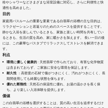
栓やシャワーなどさまざまな浴室設備に対応し、さらに利便性と快
適性を高めました。
目的
家庭用バスルームの重要な要素である白翡翠の浴槽の主な目的は、
リラクゼーションと若返りのためのスペースを提供することです。
静かな入浴を楽しんでいるときも、家族と楽しい時間を共有してい
るときも、生活の質を高め、家に暖かさを加えます。 長い一日の後
には、この豪華なバスタブでリラックスしてストレスを解消できま
す。
利点
環境に優しく健康的
: 天然翡翠で作られており、有害な化学物質
は含まれておらず、ご家族に安全な環境を保証します。
耐久性
：高密度の石材で傷がつきにくく、汚れがつきにくく、長
期間使用しても綺麗な状態を保ちます。
優れた断熱性
: 天然石の保温性に優れ、お湯の温かさを長く保
ち、より楽しい入浴体験を提供します。
価値
この白翡翠の浴槽を選択することは、質の高い生活を追求するだけ