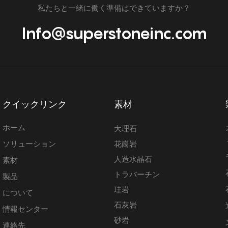
私たちと一緒に働く準備はできていますか？
Info@superstoneinc.com
クイックリンク
素材
ホーム
大理石
ソリューション
花崗岩
人造水晶石
素材
トラバーチン
製品
珪岩
について
石灰岩
情報センター
砂岩
連絡先