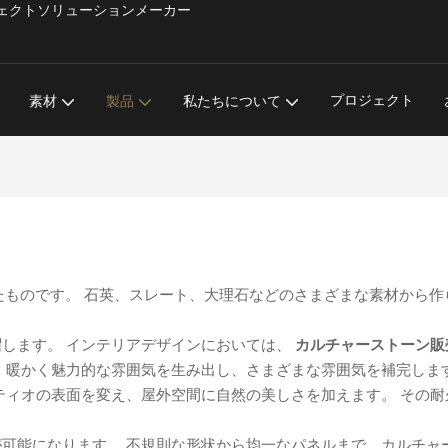
材プロジェクトソリューションメーカー
プロジェクト
素材
製品
私たちについて
融合させたものです。 石英、スレート、大理石などのさまざまな素材
します。 インテリアデザインにおいては、
カルチャーストーン
、暖かく魅力的な雰囲気を生み出し、さまざまな雰囲気を補完しま
ティオの表面を変え、屋外空間に自然の美しさを加えます。 その
可能になります。 不規則な形状から均一なパネルまで、カルチャ