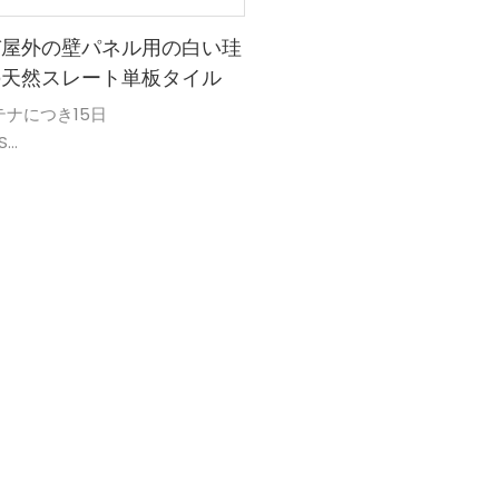
び屋外の壁パネル用の白い珪
の天然スレート単板タイル
テナにつき15日
S
00 個/日
：強力な燻蒸処理を施した木製ケ
止め素材
T
 アモイ港
/FOB/CIF/DDP
 中国水頭町
スーパーストーン