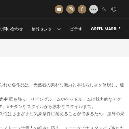
お問い合わせ
ビデオ
GREEN MARBLE
情報センター
から作られた各作品は、天然石の素朴な魅力と本物らしさを体現し、建
販売中
壁を飾り、リビングルームやベッドルームに魅力的なアク
す。éモダンなスタイルから素朴なスタイルまで。
耐久性はさまざまな気象条件に耐えることができるため、屋外の景
ー ストーンは個人の好みに応え、ユニークでカスタマイズされた