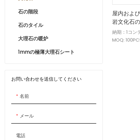
石の階段
ヘキサゴンモザイク
屋内およ
岩文化石
石のタイル
魚の鱗のモザイク
納期：1コン
大理石の暖炉
ペニーラウンドモザイク
MOQ: 100PC
供給能力: 50
1mmの極薄大理石シート
不規則なモザイク
パッケージ
ース
ランタンモザイク
防水&日焼け
トライアングルモザイク
支払い期間: T
お問い合わせを送信してください
FOB ポート:
オクタゴンモザイク
取引条件: EXW
名前
製品の産地:
ブランド: 
メール
電話