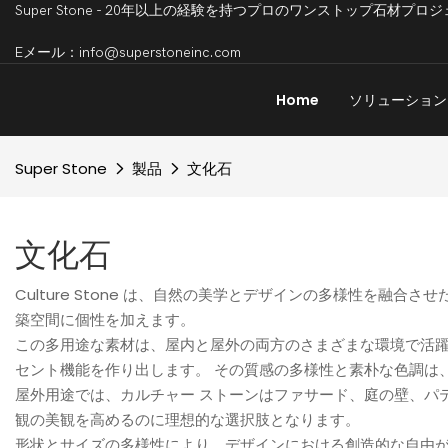
Super Stone - 20年以上の経験を持つプロのワンストップ石
Eメール：info@superstoneinc.com
Home
ソリューション
Super Stone
製品
文化石
文化石
Culture Stone は、自然の美学とデザインの多様性を
築空間に個性を加えます。
この多用途な素材は、屋内と屋外の両方のさまざまな環境で活躍
セント機能を作り出します。 その質感の多様性と素朴な色調は
屋外用途では、カルチャー ストーンはファサード、庭の壁、パ
観の美観を高めるのに理想的な選択肢となります。
形状とサイズの多様性により、デザインにおける創造的な自由が