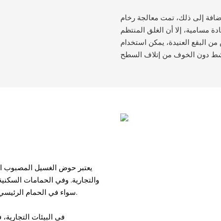
إلى ذلك، تمت معالجة رخام Calacatta Viola ليكون مقاومًا للبقع، مما يعني أنه أقل عرضة
دة مسامية، إلا أن الغلق المنتظم
 من البقع العنيدة، يمكن استخدام
يعتبر حوض الغسيل المصبوب المت
والتجارية. وفي الحمامات السكنية
سواء في الحمام الرئيسي أو حمام الضيوف أو غرفة التواليت، يضيف الحوض جوًا من الرقي والأناقة.
في البيئات التجارية، 