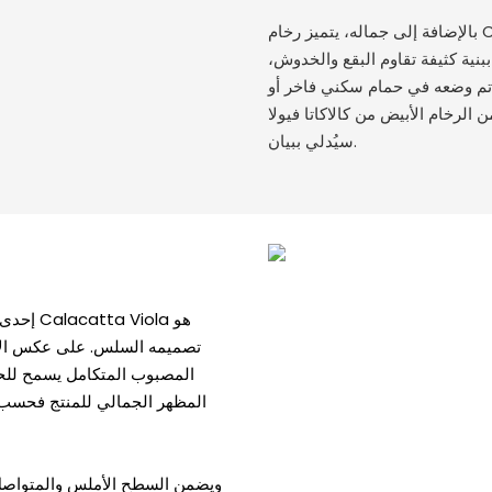
بالإضافة إلى جماله، يتميز رخام Calacatta Viola أيضًا بمتانته العالية، مما يجعله مادة مثالية لتركيبات
نية كثيفة تقاوم البقع والخدوش،
تم وضعه في حمام سكني فاخر أو
لرخام الأبيض من كالاكاتا فيولا
سيُدلي ببيان.
إحدى ا
تصميمه السلس. على عكس الأح
المصبوب المتكامل يسمح للحو
المظهر الجمالي للمنتج فحسب، بل
ويضمن السطح الأملس والمتواصل سه