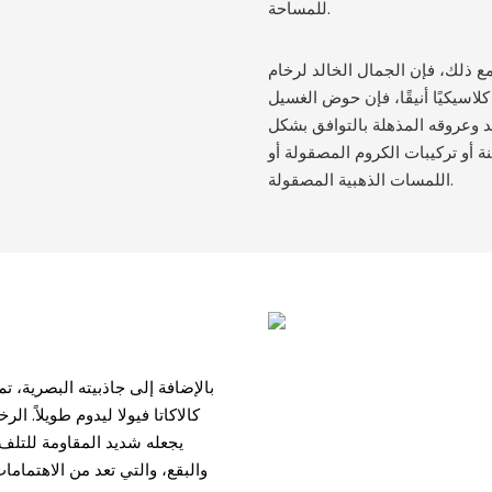
للمساحة.
لك، فإن الجمال الخالد لرخام Calacatta Viola يسمح له أيضًا باستكمال أنماط الحمامات التقليدية.
اسيكيًا أنيقًا، فإن حوض الغسيل
 وعروقه المذهلة بالتوافق بشكل
 أو تركيبات الكروم المصقولة أو
اللمسات الذهبية المصقولة.
بالإضافة إلى جاذبيته البصرية،
كالاكاتا فيولا ليدوم طويلاً. 
والبقع، والتي تعد من الاهتماما