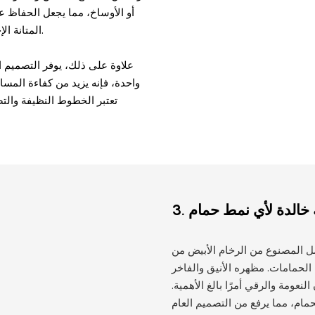
أو الأوساخ، مما يجعل الحفاظ ع
المتانة الإجمالية للمنتج، حيث لا توجد طبقات تضعف بمرور الوقت أو تسبب تسربات.
علاوة على ذلك، يوفر التصميم 
واحدة، فإنه يزيد من كفاءة المسا
تعتبر الخطوط النظيفة والتص
 خالدة لأي نمط حمام
3.
رخام الأبيض من Calacatta Viola بأنه متعدد
لحمامات. مظهره الأنيق والفاخر
عومة والرقي أمرًا بالغ الأهمية.
مام، مما يرفع من التصميم العام