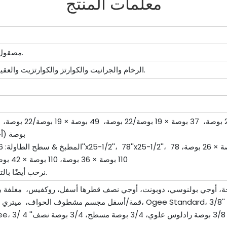
معلمات المنتج
مصقول، شحذ، سطح الجلد، الخ.
الرخام والجرانيت والكوارتز والكوارتزيت والعقيق والحجر الجيري وغيرها.
بوصة (أ
110 بوصة × 36 بوصة، 110 بوصة × 42 بوصة، 110 بوصة × 52 بوصة
نرحب أيضًا بالتصاميم والأبعاد المخصصة.
ستقيمة, 2+2 حافة مستقيمة، حافة مستقيمة لزجة 45 درجة، أوجي بولنوسي، دوبونت، أوجي نصف قطرها أسفل، رو
3/4 Dupont، 3/4''Ogee، 3/ 4 ''كامل بولن