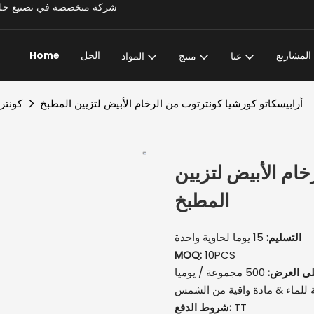
Super Stone - شركة متخصصة في تصنيع حلول المشاريع الحجرية الشاملة وتتمتع بخبرة تزيد عن 20 عامًا
المشاريع
الحل
Home
عنا
منتج
المواد
أرابيسكاتو كورشيا كونترتوب من الرخام الأبيض لتزيين المطبخ
كونتر
خام الأبيض لتزيين
المطبخ
التسليم:
15 يوما لحاوية واحدة
MOQ:
10PCS
لى العرض:
500 مجموعة / يوميا
 للماء & مادة واقية من الشمس
TT
شروط الدفع: