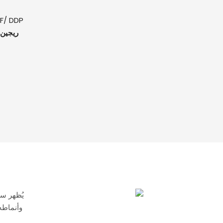
F/ DDP
Pرودوكت Oريجي
يُظهر سط
وأنماطه