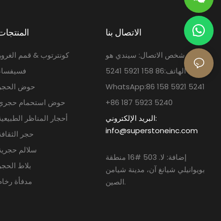
الاتصال بنا
المنتجات
شخص الاتصال: سيندي هو
كونترتوب & قمم الغرور
الهاتف:86 158 5921 5241
فسيفساء
WhatsApp:86 158 5921 5241
حوض الحجر
+86 187 5923 5240
حوض استحمام حجري
البريد الإلكتروني:
أحجار المناظر الطبيعية
info@superstoneinc.com
حجر الثقافة
سلالم حجرية
إضافة: لا. 503 #16 منطقة
بلاط الحجر
بويوانيلي شيانغ آن، مدينة شيامن
مدفأة رخام
الصين.