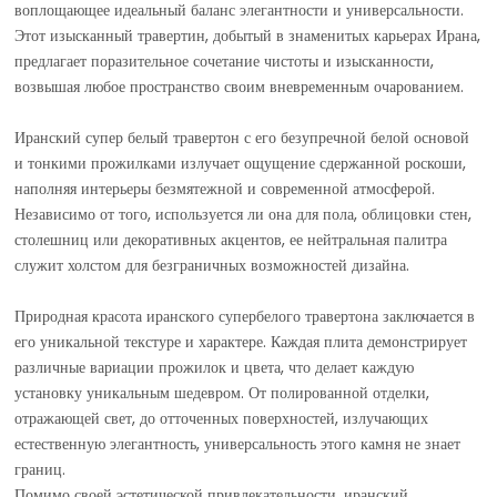
воплощающее идеальный баланс элегантности и универсальности.
Этот изысканный травертин, добытый в знаменитых карьерах Ирана,
предлагает поразительное сочетание чистоты и изысканности,
возвышая любое пространство своим вневременным очарованием.
Иранский супер белый травертон с его безупречной белой основой
и тонкими прожилками излучает ощущение сдержанной роскоши,
наполняя интерьеры безмятежной и современной атмосферой.
Независимо от того, используется ли она для пола, облицовки стен,
столешниц или декоративных акцентов, ее нейтральная палитра
служит холстом для безграничных возможностей дизайна.
Природная красота иранского супербелого травертона заключается в
его уникальной текстуре и характере. Каждая плита демонстрирует
различные вариации прожилок и цвета, что делает каждую
установку уникальным шедевром. От полированной отделки,
отражающей свет, до отточенных поверхностей, излучающих
естественную элегантность, универсальность этого камня не знает
границ.
Помимо своей эстетической привлекательности, иранский