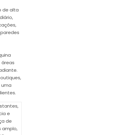
 de alta
iário,
cações,
 paredes
quina
e áreas
adiante.
outiques,
o uma
ientes.
stantes,
cia e
ça de
s amplo,