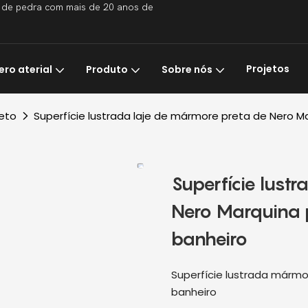
os de pedra com mais de 20 anos de
Projetos
ro aterial
Produto
Sobre nós
eto
Superfície lustrada laje de mármore preta de Nero M
Superfície lust
Nero Marquina 
banheiro
Superfície lustrada mármo
banheiro