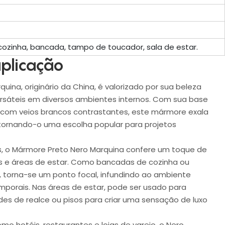
cozinha, bancada, tampo de toucador, sala de estar.
plicação
ina, originário da China, é valorizado por sua beleza
rsáteis em diversos ambientes internos. Com sua base
com veios brancos contrastantes, este mármore exala
 tornando-o uma escolha popular para projetos
s, o Mármore Preto Nero Marquina confere um toque de
os e áreas de estar. Como bancadas de cozinha ou
, torna-se um ponto focal, infundindo ao ambiente
mporais. Nas áreas de estar, pode ser usado para
edes de realce ou pisos para criar uma sensação de luxo
o hotéis, restaurantes e lojas de varejo, o Nero