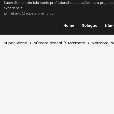
Super Stone - Um fabricante profissional de soluções para projet
experiência
E-mail:info@superstoneinc.com
Home
Solução
Núme
Super Stone
Número aterial
Mármore
Mármore Pr