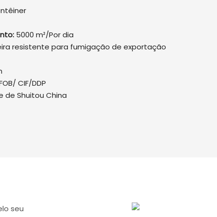
ntêiner
nto:
5000 m²/Por dia
ira resistente para fumigação de exportação
n
FOB/ CIF/DDP
e de Shuitou China
elo seu