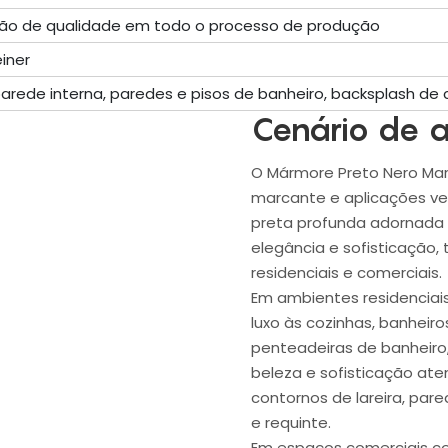
ção de qualidade em todo o processo de produção
iner
rede interna, paredes e pisos de banheiro, backsplash de 
Cenário de a
O Mármore Preto Nero Marqu
marcante e aplicações ve
preta profunda adornada 
elegância e sofisticação,
residenciais e comerciais.
Em ambientes residenciai
luxo às cozinhas, banheir
penteadeiras de banheiro
beleza e sofisticação ate
contornos de lareira, par
e requinte.
Em espaços comerciais com