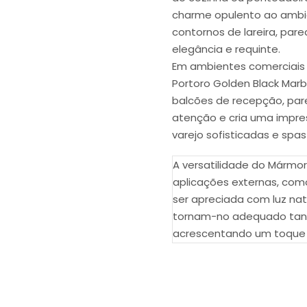
charme opulento ao ambie
contornos de lareira, par
elegância e requinte.
Em ambientes comerciais c
Portoro Golden Black Mar
balcões de recepção, par
atenção e cria uma impr
varejo sofisticadas e spa
A versatilidade do Mármor
aplicações externas, com
ser apreciada com luz nat
tornam-no adequado tanto 
acrescentando um toque d