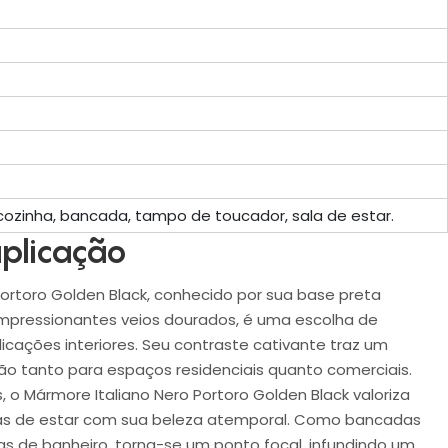
cozinha, bancada, tampo de toucador, sala de estar.
plicação
ortoro Golden Black, conhecido por sua base preta
mpressionantes veios dourados, é uma escolha de
licações interiores. Seu contraste cativante traz um
ção tanto para espaços residenciais quanto comerciais.
, o Mármore Italiano Nero Portoro Golden Black valoriza
eas de estar com sua beleza atemporal. Como bancadas
s de banheiro, torna-se um ponto focal, infundindo um