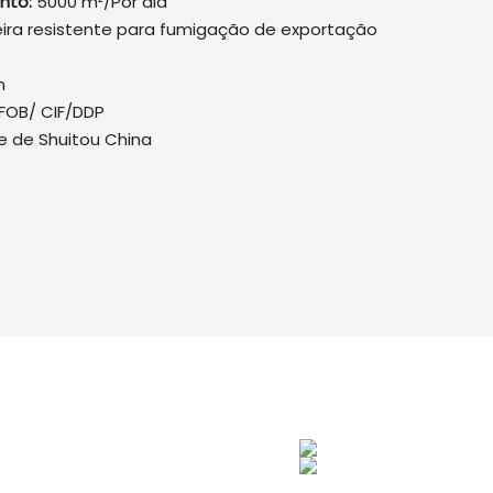
nto:
5000 m²/Por dia
ira resistente para fumigação de exportação
n
FOB/ CIF/DDP
e de Shuitou China