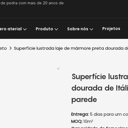
os de pedra com mais de 20 anos de
Projetos
ro aterial
Produto
Sobre nós
eto
Superfície lustrada laje de mármore preta dourada de
Superfície lust
dourada de Itál
parede
Entrega:
5 dias para um co
MOQ:
10m²