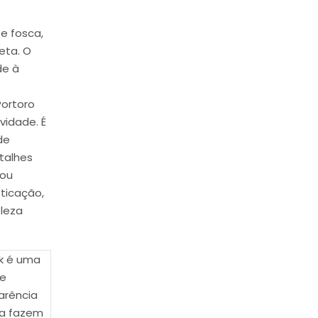
e fosca,
eta. O
de à
Portoro
vidade. É
de
talhes
 ou
ticação,
leza
ck é uma
de
arência
ra fazem