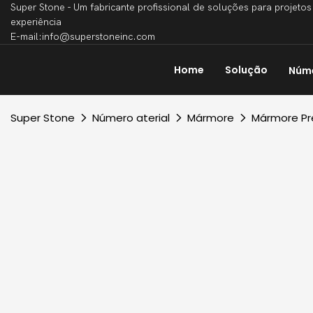
Super Stone - Um fabricante profissional de soluções para projet
experiência
E-mail:info@superstoneinc.com
Home
Solução
Núme
Super Stone
Número aterial
Mármore
Mármore Pr