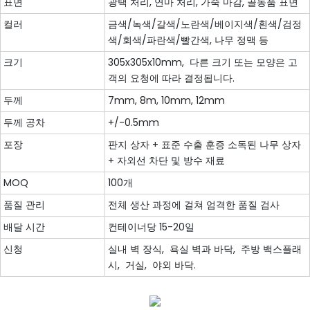
표면
광택 처리, 연마 처리, 가죽 마감, 골동품 표면
컬러
금색/녹색/갈색/노란색/베이지색/흰색/검정
색/회색/파란색/빨간색, 나무 정맥 등
크기
305x305x10mm, 다른 크기 또는 모양은 고
객의 요청에 따라 결정됩니다.
두께
7mm, 8m, 10mm, 12mm
두께 공차
+/-0.5mm
포장
판지 상자 + 표준 수출 훈증 소독된 나무 상자
+ 자외선 차단 및 방수 재료
MOQ
100개
품질 관리
전체 생산 과정에 걸쳐 엄격한 품질 검사
배달 시간
컨테이너당 15-20일
신청
실내 벽 장식, 욕실 벽과 바닥, 주방 백스플래
시, 거실, 야외 바닥.