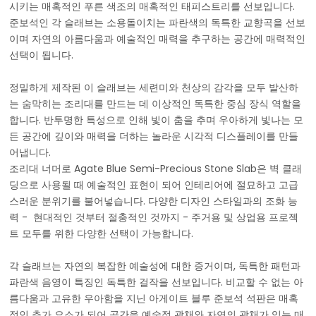
시키는 매혹적인 푸른 색조의 매혹적인 태피스트리를 선보입니다.
준보석인 각 슬래브는 소용돌이치는 파란색의 독특한 교향곡을 선보
이며 자연의 아름다움과 예술적인 매력을 추구하는 공간에 매력적인
선택이 됩니다.
정밀하게 제작된 이 슬래브는 세련미와 천상의 감각을 모두 발산하
는 숨막히는 조리대를 만드는 데 이상적인 독특한 중심 장식 역할을
합니다. 반투명한 특성으로 인해 빛이 춤을 추며 우아하게 빛나는 모
든 공간에 깊이와 매력을 더하는 놀라운 시각적 디스플레이를 만들
어냅니다.
조리대 너머로 Agate Blue Semi-Precious Stone Slab은 벽 클래
딩으로 사용될 때 예술적인 표현이 되어 인테리어에 절묘하고 고급
스러운 분위기를 불어넣습니다. 다양한 디자인 스타일과의 조화 능
력 - 현대적인 것부터 절충적인 것까지 - 주거용 및 상업용 프로젝
트 모두를 위한 다양한 선택이 가능합니다.
각 슬래브는 자연의 복잡한 예술성에 대한 증거이며, 독특한 패턴과
파란색 음영이 특징인 독특한 걸작을 선보입니다. 비교할 수 없는 아
름다움과 고유한 우아함을 지닌 아게이트 블루 준보석 석판은 매혹
적인 추가 요소가 되어 공간을 예술적 광채와 자연의 광채가 있는 매