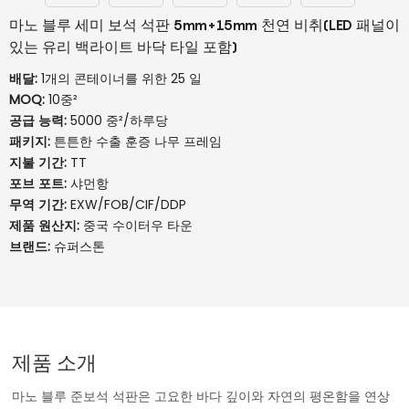
마노 블루 세미 보석 석판 5mm+15mm 천연 비취(LED 패널이
있는 유리 백라이트 바닥 타일 포함)
배달:
1개의 콘테이너를 위한 25 일
MOQ:
10중²
공급 능력:
5000 중²/하루당
패키지:
튼튼한 수출 훈증 나무 프레임
지불 기간:
TT
포브 포트:
샤먼항
무역 기간:
EXW/FOB/CIF/DDP
제품 원산지:
중국 수이터우 타운
브랜드:
슈퍼스톤
제품 소개
마노 블루 준보석 석판은 고요한 바다 깊이와 자연의 평온함을 연상