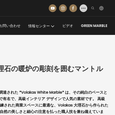
お問い合わせ
ビデオ
GREEN MARBLE
情報センター
白い大理石の暖炉の彫刻を囲むマントル
た *Volakas White Marble* は、その純白のベースと
で有名で、高級インテリア デザインで人気の素材です。 高級
された商業スペ​​ースに最適な、Volakas 大理石から作られた
は、自然の美しさと細心の注意を払った職人技を兼ね備えていま