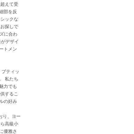
を超えて受
細部を反
ラシックな
をお探しで
ズに合わ
様がデザイ
ートメン
、ブティッ
。 私たち
魅力でも
提供するこ
ルの好み
おり、ヨー
から高級小
に優雅さ