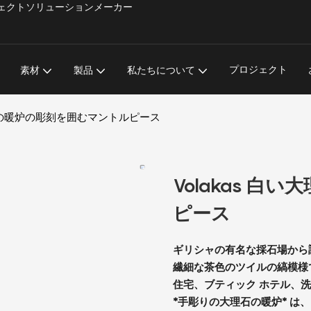
材プロジェクトソリューションメーカー
プロジェクト
素材
製品
私たちについて
理石の暖炉の彫刻を囲むマントルピース
Volakas 
ピース
ギリシャの有名な採石場から調達され
繊細な茶色のツイルの縞模様
住宅、ブティック ホテル、洗練
*手彫りの大理石の暖炉* 