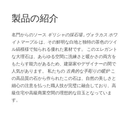
製品の紹介
名門からのソース
ギリシャの採石場
,
ヴォラカス ホワ
イトマーブル
は、その鮮明な白地と独特の茶色のツイ
ル縞模様で知られる優れた素材です。 このエレガント
な大理石は、あらゆる空間に洗練さと暖かさの両方を
もたらす能力があるため、建築家やデザイナーの間で
人気があります。 私たちの
古典的な手彫りの暖炉
こ
の高品質の石から作られたこの石は、自然の美しさと
細心の注意を払った職人技が完璧に融合しており、高
級住宅や高級商業空間の理想的な目玉となっていま
す。