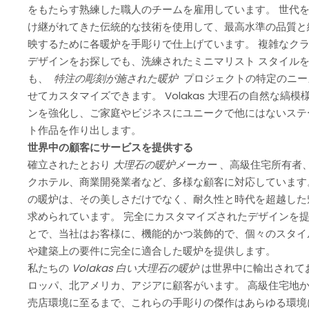
をもたらす熟練した職人のチームを雇用しています。 世代
け継がれてきた伝統的な技術を使用して、最高水準の品質と
映するために各暖炉を手彫りで仕上げています。 複雑なク
デザインをお探しでも、洗練されたミニマリスト スタイル
も、
特注の彫刻が施された暖炉
プロジェクトの特定のニー
せてカスタマイズできます。 Volakas 大理石の自然な縞模
ンを強化し、ご家庭やビジネスにユニークで他にはないステ
ト作品を作り出します。
世界中の顧客にサービスを提供する
確立されたとおり
大理石の暖炉メーカー
、高級住宅所有者
クホテル、商業開発業者など、多様な顧客に対応しています
の暖炉は、その美しさだけでなく、耐久性と時代を超越した
求められています。 完全にカスタマイズされたデザインを
とで、当社はお客様に、機能的かつ装飾的で、個々のスタイ
や建築上の要件に完全に適合した暖炉を提供します。
私たちの
Volakas 白い大理石の暖炉
は世界中に輸出されて
ロッパ、北アメリカ、アジアに顧客がいます。 高級住宅地
売店環境に至るまで、これらの手彫りの傑作はあらゆる環境