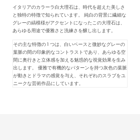
イタリアのカラーラ白大理石は、時代を超えた美しさ
と独特の特徴で知られています。 純白の背景に繊細な
グレーの縞模様がアクセントになったこの大理石は、
あらゆる用途で優雅さと洗練さを醸し出します。
その主な特徴の 1 つは、白いベースと微妙なグレーの
葉脈の間の印象的なコントラストであり、あらゆる空
間に奥行きと立体感を加える魅惑的な視覚効果を生み
出します。 優雅で有機的なパターンを持つ灰色の葉脈
が動きとドラマの感覚を与え、それぞれのスラブをユ
ニークな芸術作品にしています。