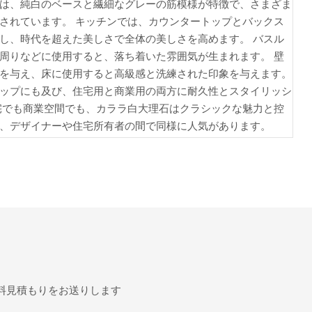
は、純白のベースと繊細なグレーの筋模様が特徴で、さまざま
されています。 キッチンでは、カウンタートップとバックス
し、時代を超えた美しさで全体の美しさを高めます。 バスル
周りなどに使用すると、落ち着いた雰囲気が生まれます。 壁
を与え、床に使用すると高級感と洗練された印象を与えます。
ップにも及び、住宅用と商業用の両方に耐久性とスタイリッシ
宅でも商業空間でも、カララ白大理石はクラシックな魅力と控
、デザイナーや住宅所有者の間で同様に人気があります。
料見積もりをお送りします