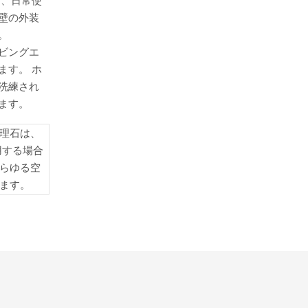
り、日常使
壁の外装
。
ビングエ
ます。 ホ
洗練され
ます。
理石は、
用する場合
らゆる空
ます。