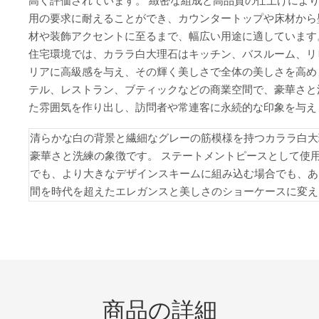
高く評価されています。 緻密な組成と高品質の仕上げによ
用の要求に耐えることができ、カウンタートップや床材から
材や装飾アクセントに至るまで、幅広い用途に適しています
住宅環境では、カララ白大理石はキッチン、バスルーム、リ
リアに高級感を与え、その輝く美しさで全体の美しさを高め
テル、レストラン、ブティックなどの商業空間で、豪華さと
た雰囲気を作り出し、訪問者や常連客に永続的な印象を与え
清らかな白の背景と繊細なグレーの筋模様を持つカララ白大
豪華さと洗練の象徴です。 ステートメントピースとして使
でも、より大きなデザインスキームに組み込む場合でも、あ
間を時代を超えたエレガンスと美しさのショーケースに変え
商品の詳細