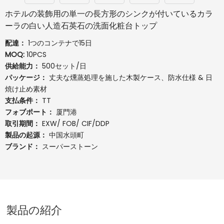
ホテルの装飾用の単一の長方形のシンクが付いているカラ
ーラの白い人造石英石の洗面化粧台トップ
配達：
1つのコンテナで15日
MOQ:
10PCS
供給能力：
500セット/日
パッケージ：
丈夫な燻蒸処理を施した木製ケース、防水仕様 & 日
焼け止め素材
支払条件：
TT
フォブポート：
厦門港
取引期間：
EXW/ FOB/ CIF/DDP
製品の起源：
中国水頭町
ブランド：
スーパーストーン
製品の紹介