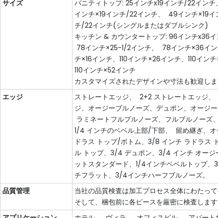
サイズ
バニティトップ: 25インチx19インチ/22インチ、
インチ×19インチ/22インチ、 49インチ×19イ
チ/22インチ(シングルまたはダブルシンク)
キッチン & カウンタートップ: 96インチx36イ
78インチ×25-1/2インチ、 78インチ×36イ
チ×16インチ、110インチ×26インチ、110イン
110インチ×52インチ
カスタマイズされたデザインや寸法も歓迎しま
エッジ
ストレートエッジ、 2+2 ストレートエッジ、
ジ、オージーブルノーズ、デュポン、オージー
ラミネートフルブルノーズ、フルブルノーズ、ウォ
1/4 インチのベベル上部/下部、 留め継ぎ、オ
ドラス トップ/ボトム、3/8 インチ ラドラス トッ
ル トップ、3/4 デュポン、3/4 インチ オー
ットスタンダード、1/4インチベベルトップ、3
チフラット、3/4インチハーフブルノーズ。
品質管理
当社の品質検査は加工プロセス全体にわたって
そして、梱包前に各ピースを厳密に検査します
アプリケーション
ホテル、 ヴィラ、 オフィスビル、 アパート