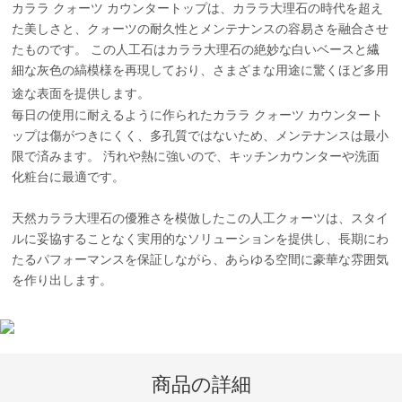
カララ クォーツ カウンタートップは、カララ大理石の時代を超え
た美しさと、クォーツの耐久性とメンテナンスの容易さを融合させ
たものです。 この人工石はカララ大理石の絶妙な白いベースと繊
細な灰色の縞模様を再現しており、さまざまな用途に驚くほど多用
途な表面を提供します。
毎日の使用に耐えるように作られたカララ クォーツ カウンタート
ップは傷がつきにくく、多孔質ではないため、メンテナンスは最小
限で済みます。 汚れや熱に強いので、キッチンカウンターや洗面
化粧台に最適です。
天然カララ大理石の優雅さを模倣したこの人工クォーツは、スタイ
ルに妥協することなく実用的なソリューションを提供し、長期にわ
たるパフォーマンスを保証しながら、あらゆる空間に豪華な雰囲気
を作り出します。
商品の詳細