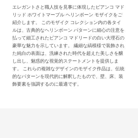
エレガントさと職人技を見事に体現したビアンコ マド
リッド ホワイトマーブル ヘリンボーン モザイクをご
紹介します。 このモザイク コレクション内の各タイ
ルは、古典的なヘリンボーン パターンに細心の注意を
払って細工されたビアンコ マドリードの白い大理石の
豪華な魅力を示しています。 繊細な縞模様で装飾され
た純白の表面は、洗練された時代を超えた美しさを醸
し出し、魅惑的な視覚的ステートメントを提供しま
す。 これらの複雑なデザインのモザイク作品は、伝統
的なパターンを現代的に解釈したもので、壁、床、装
飾要素を強調するのに最適です。