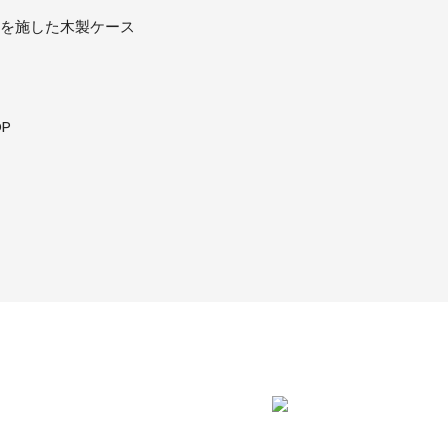
を施した木製ケース
DP