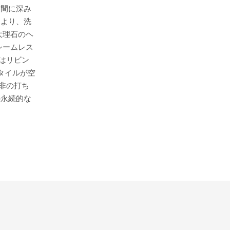
空間に深み
により、洗
大理石のヘ
シームレス
はリビン
タイルが空
非の打ち
の永続的な