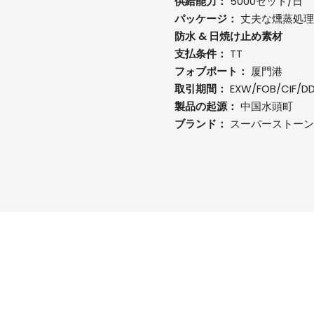
供給能力：
5000セット/日
パッケージ：
丈夫な燻蒸処理
防水 & 日焼け止め素材
支払条件：
TT
フォブポート：
厦門港
取引期間：
EXW/FOB/CIF/D
製品の起源：
中国水頭町
ブランド：
スーパーストーン