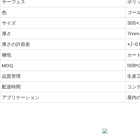
サーフェス
ポリ
色
ゴール
サイズ
305
厚さ
7mm
厚さの許容差
+/-0
梱包
カート
MOQ
100P
品質管理
生産
配達時間
コンテ
アプリケーション
屋内