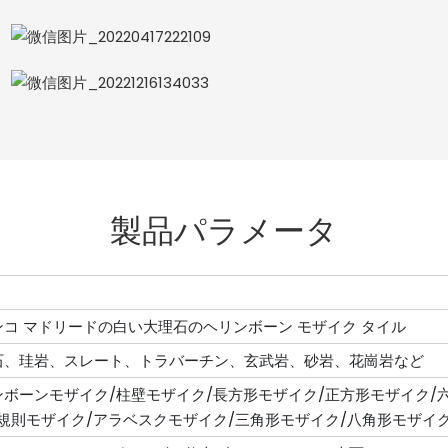
製品パラメータ
ンコ マドリードの白い大理石のヘリンボーン モザイク タイル
石、珪岩、スレート、トラバーチン、玄武岩、砂岩、花崗岩など
ンボーンモザイク/柱壁モザイク/長方形モザイク/正方形モザイク/
不規則モザイク/アラベスクモザイク/三角形モザイク/八角形モザイ