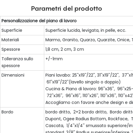
Parametri del prodotto
Personalizzazione del piano di lavoro
Superficie
Superficie lucida, levigata, in pelle, ecc.
Materiali
Marmo, Granito, Quarzo, Quarzite, Onice, T
Spessore
1,8 cm, 2 cm, 3 cm
Tolleranza sullo
+/-1mm
spessore
Dimensioni
Piani lavabo: 25''x19''/22'', 31''x19''/22'', 37''x1
61''x19''/22''(lavello singolo o doppio)
Cucina & Piano di lavoro: 96''x36'', 96''x25-1/
72''x36'', 96''x16'', 110''x26'', 110''x36'', 110''x42''
Accogliamo con favore anche design e dim
Bordo
bordo dritto, 2+2 bordo dritto, Bordo dirit
Dupont, Ogee Radius Bottom, Rockface, To
Cascata, 1/4''x1/4'' smussato superiore/i
standard, 3/8'' Radlus superiore/inferiore, 3