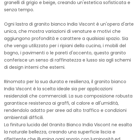
granelli di grigio e beige, creando un'estetica sofisticata e
senza tempo.
Ogni lastra di granito bianco India Viscont è un'opera d'arte
unica, che mostra variazioni di venature e motivi che
aggiungono profondità e carattere a qualsiasi spazio. Sia
che venga utilizzato per i ripiani della cucina, i mobili del
bagno, i pavimenti o le pareti d'accento, questo granito
conferisce un senso di raffinatezza e lusso sia agli schemi
di design interni che esterni.
Rinomato per la sua durata e resilienza, il granito bianco
India Viscont è la scelta ideale sia per applicazioni
residenziali che commerciali. La sua composizione robusta
garantisce resistenza ai graffi, al calore e all'umidità,
rendendolo adatto per aree ad alto traffico e condizioni
ambientali difficili.
La finitura lucida del Granito Bianco India Viscont ne esalta
la naturale bellezza, creando una superficie liscia e
riflettente che illumina ogni spazio con luminosità ed