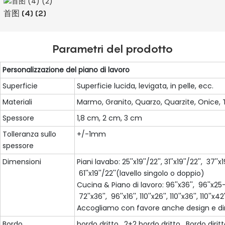
首图 (4) (2)
Parametri del prodotto
Personalizzazione del piano di lavoro
Superficie
Superficie lucida, levigata, in pelle, ecc.
Materiali
Marmo, Granito, Quarzo, Quarzite, Onice, T
Spessore
1,8 cm, 2 cm, 3 cm
Tolleranza sullo
+/-1mm
spessore
Dimensioni
Piani lavabo: 25''x19''/22'', 31''x19''/22'', 37''x1
61''x19''/22''(lavello singolo o doppio)
Cucina & Piano di lavoro: 96''x36'', 96''x25-1/
72''x36'', 96''x16'', 110''x26'', 110''x36'', 110''x42''
Accogliamo con favore anche design e dim
Bordo
bordo dritto, 2+2 bordo dritto, Bordo dirit