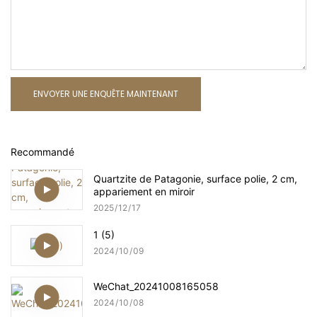
ENVOYER UNE ENQUÊTE MAINTENANT
Recommandé
Quartzite de Patagonie, surface polie, 2 cm,
appariement en miroir
2025
12
17
1 (5)
2024
10
09
WeChat_20241008165058
2024
10
08