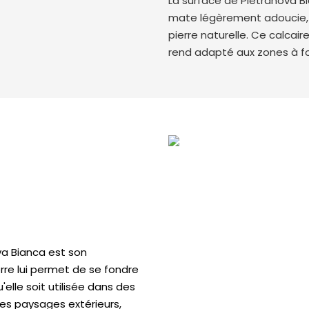
La surface de Pietranova Bi
mate légèrement adoucie, of
pierre naturelle. Ce calcair
rend adapté aux zones à for
va Bianca est son
rre lui permet de se fondre
'elle soit utilisée dans des
es paysages extérieurs,