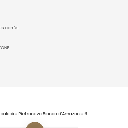
es carrés
TONE