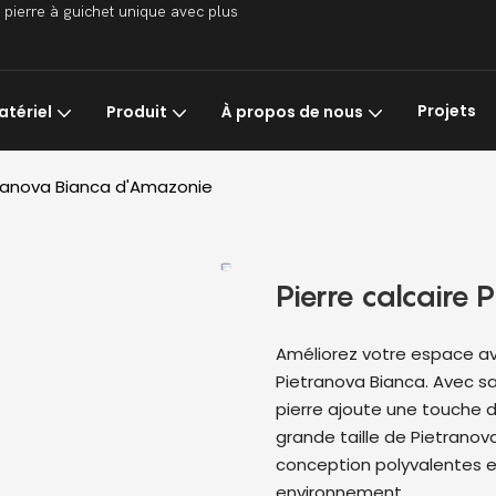
 pierre à guichet unique avec plus
Projets
atériel
Produit
À propos de nous
etranova Bianca d'Amazonie
Pierre calcaire
Améliorez votre espace ave
Pietranova Bianca. Avec sa
pierre ajoute une touche d
grande taille de Pietranov
conception polyvalentes 
environnement.