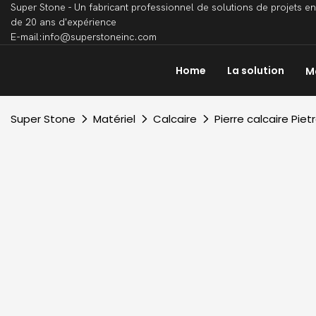
Super Stone - Un fabricant professionnel de solutions de projets en
de 20 ans d'expérience
E-mail:info@superstoneinc.com
Home
La solution
M
Super Stone
Matériel
Calcaire
Pierre calcaire Pi