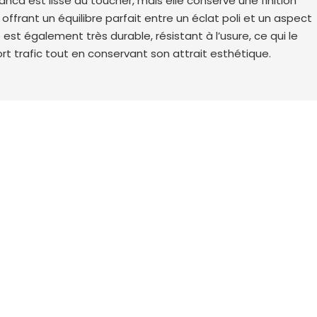
anca est lisse au toucher, mais elle conserve une finition
frant un équilibre parfait entre un éclat poli et un aspect
e est également très durable, résistant à l’usure, ce qui le
t trafic tout en conservant son attrait esthétique.