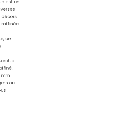
ia est un
iverses
x décors
raffinée.
ur, ce
s
i
orchia :
ffiné.
20 mm
gros ou
ous