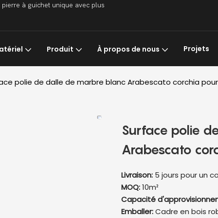
 pierre à guichet unique avec plus
Projets
atériel
Produit
À propos de nous
ace polie de dalle de marbre blanc Arabescato corchia pour l
Surface polie d
Arabescato corch
Livraison:
5 jours pour un c
MOQ:
10m²
Capacité d'approvisionn
Emballer:
Cadre en bois ro