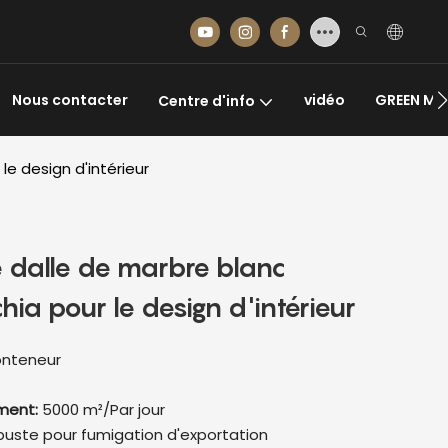
Nous contacter
vidéo
GREEN MA
Centre d'info
e design d'intérieur
e dalle de marbre blanc
ia pour le design d'intérieur
onteneur
ement:
5000 m²/Par jour
buste pour fumigation d'exportation