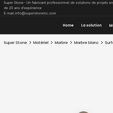
Super Stone - Un fabricant professionnel de solutions de projets en
de 20 ans d'expérience
E-mail:info@superstoneinc.com
Home
La solution
M
Super Stone
Matériel
Marbre
Marbre blanc
Surf